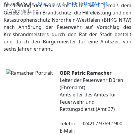
Aktuelle Seite:
Startseite
IHRE FEUERWEHR
Die Leitung der Feuerwehr Düren wird gemäß dem
Wehrleitung
Gesetz über den Brandschutz, die Hilfeleistung und den
Katastrophenschutz Nordrhein-Westfalen (BHKG NRW)
nach Anhörung der Feuerwehr auf Vorschlag des
Kreisbrandmeisters durch den Rat der Stadt bestellt
und durch den Bürgermeister für eine Amtszeit von
sechs Jahren ernannt.
OBR Patric Ramacher
Leiter der Feuerwehr Düren
(Ehrenamt)
Amtsleiter des Amtes für
Feuerwehr und
Rettungsdienst (Amt 37)
Telefon: 02421 / 9769-1900
E-Mail: