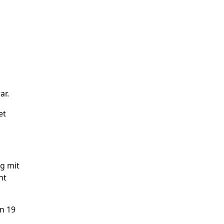
ar.
et
g mit
ht
n 19